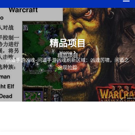
精品项目
Home
问道手游凶魂-问道手游凶魂刷新区域：凶魂厉啸，问道之
途现险踪