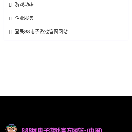
游戏动态
企业服务
登录88电子游戏官网网站