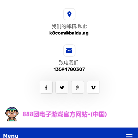
我们的邮箱地址:
k8com@baidu.ag
致电我们:
13594780307