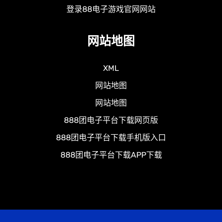
登录88电子游戏官网网站
网站地图
XML
网站地图
网站地图
888团电子平台下载网页版
888团电子平台下载手机版入口
888团电子平台下载APP下载