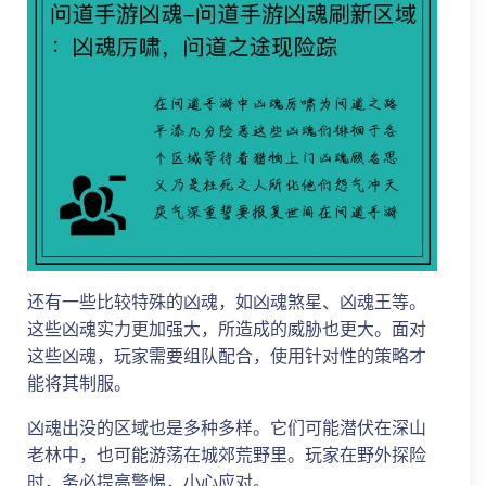
还有一些比较特殊的凶魂，如凶魂煞星、凶魂王等。
这些凶魂实力更加强大，所造成的威胁也更大。面对
这些凶魂，玩家需要组队配合，使用针对性的策略才
能将其制服。
凶魂出没的区域也是多种多样。它们可能潜伏在深山
老林中，也可能游荡在城郊荒野里。玩家在野外探险
时，务必提高警惕，小心应对。