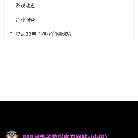
游戏动态
企业服务
登录88电子游戏官网网站