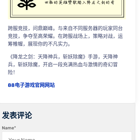
跨服竞技，问鼎巅峰。与来自不同服务器的玩家同台
竞技，争夺至高荣耀。在跨服战场上，策略对战，运
筹帷幄，展现你的不凡实力。
《降龙之剑：天降神兵，斩妖除魔》手游，天降神
兵，斩妖除魔，开启一段充满热血与激情的奇幻冒
险！
88电子游戏官网网站
发表评论
Name
*