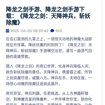
降龙之剑手游、降龙之剑手游下
载：《降龙之剑：天降神兵，斩妖
除魔》
2025-06-20 08:39:42
962
在玄幻莫测的九霄之上，一场惊天动地的神魔大战即
将拉开序幕。降妖伏魔的时刻到了！《降龙之剑：天
降神兵，斩妖除魔》手游横空出世，谱写一曲荡气回
肠的英雄赞歌。
踏入《降龙之剑》的奇幻世界，化身神兵降临人间，
肩负斩妖除魔的重任。天降神兵，携雷霆之威，所到
之处妖魔尽退，威震八方。神兵在手，天地在我，一
场惊心动魄的除魔征途就此展开。
奇珍异宝，神兵利器，任君挑选。从上古神器轩辕
剑，到神魔克星的降魔杵，一件件稀世珍宝，助你叱