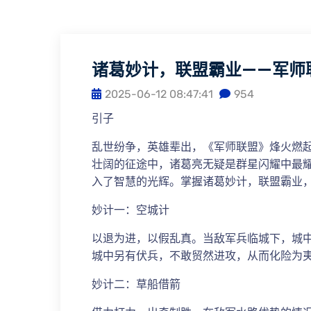
诸葛妙计，联盟霸业——军师
2025-06-12 08:47:41
954
引子
乱世纷争，英雄辈出，《军师联盟》烽火燃
壮阔的征途中，诸葛亮无疑是群星闪耀中最
入了智慧的光辉。掌握诸葛妙计，联盟霸业
妙计一：空城计
以退为进，以假乱真。当敌军兵临城下，城
城中另有伏兵，不敢贸然进攻，从而化险为
妙计二：草船借箭